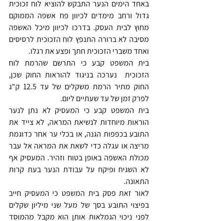
באחד הימים הנער התבקש להוציא לוח זכוכית 
גדול ורחב מימדים לכיוון פח אשפה הממוקם 
מחוץ לבית העסק. בדרכו לכיוון מיכל האשפה 
מסיבה לא ברורה התנפץ לוח הזכוכית לרסיסים 
ואחד משברי הזכוכית חתך ופצע את רגלו.
בית המשפט קבע כי התרשם שהרמת לוח 
הזכוכית  נערכה בניגוד להוראות החוק שכן, 
החוק מתיר הרמת משקלים של עד 12.5 ק"ג 
לפרק זמן של עד שעתיים ליום.
בית המשפט קבע כי המעסיק לא נתן לנער 
הוראות מיוחדות לנשיאת המראה, לא צייד את 
התובע בכפפות הגנה, או בכלי ער אחר כדוגמת 
מריצה או עגלה כדי לשאת את המראה אל עבר 
מכולת האשפה באופן בטוח וזהיר. המעסיק אף 
לא השגיח ופיקח על עבודת הנער בעת קרות 
התאונה.
לאור זאת פסק בית המשפט כי המעסיק חייב 
בפיצוי התובע בסך של מעל שני מיליון שקלים 
לפני ניכוי הגמלאות אותן הוא מקבל מהמוסד 