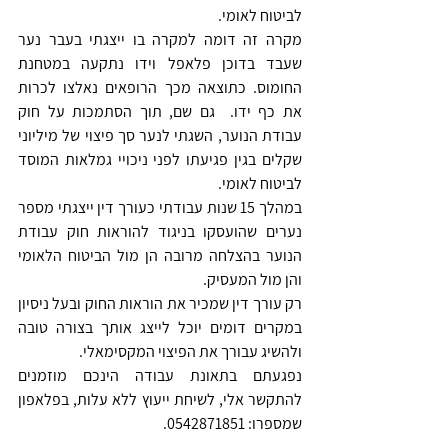
לביטוח לאומי.
מקרה זה דומה למקרה בו ייצגתי בעבר נער 
שעבד בדוכן פלאפל וידו נתקעה במטחנת 
החומוס. כתוצאה מכך הרופאים נאלצו לכרות 
את כף ידו.  גם שם, תוך הסתמכות על חוק 
עבודת הנוער, השגתי לנער סך פיצוי של מיליוני 
שקלים בגין פגיעתו לפני ניכויי גמלאות המוסד 
לביטוח לאומי.
במהלך 15 שנות עבודתי כעורך דין ייצגתי מספר 
נערים שהועסקו בניגוד להוראות חוק עבודת 
הנוער בהצלחה מרובה הן מול הביטוח הלאומי 
והן מול המעסיק.
רק עורך דין שמכיר את הוראות החוק ובעל ניסיון 
במקרים דומים יוכל לייצג אותך בצורה טובה 
ולהשיג עבורך את הפיצוי המקסימאלי.
נפגעתם בתאונת עבודה הינכם מוזמנים 
להתקשר אלי, לשיחת ייעוץ ללא עלות, בפלאפון 
שמספרו: 0542871851.