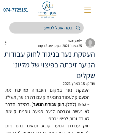
074-7725151
uzeryadv
25 בפבר׳ 2021
זמן קריאה 2 דקות
העסקת נער בניגוד לחוק עבודות
הנוער זיכתה בפיצוי של מליוני
שקלים
עודכן:
18 במרץ 2021
העסקת נער במקום העבודה מחייבת את 
המעסיק לעמוד בתנאי חוק עבודת הנוער, תשי"ג 
– 1953 (להלן: 
חוק עבודת הנוער
). במידה והדבר 
לא נעשה ונגרמת לנער פגיעה גופנית קיימת 
לעובד זכות לפיצוי כספי.
חוק עבודת הנוער קובע תנאים בהם ניתן 
להעסיק נער ובין היתר נקבע בסעיף 6 כי שר 