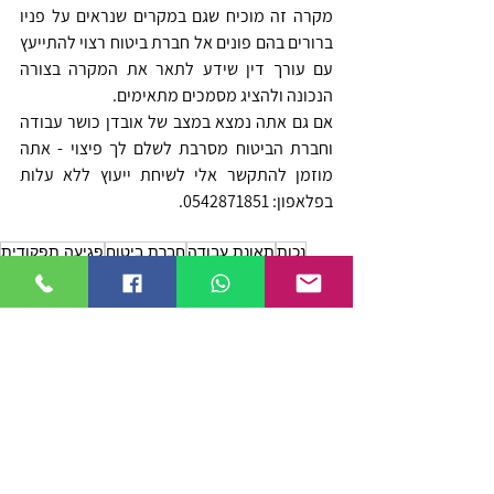
מקרה זה מוכיח שגם במקרים שנראים על פניו 
ברורים בהם פונים אל חברת ביטוח רצוי להתייעץ 
עם עורך דין שידע לתאר את המקרה בצורה 
הנכונה ולהציג מסמכים מתאימים.
אם גם אתה נמצא במצב של אובדן כושר עבודה 
וחברת הביטוח מסרבת לשלם לך פיצוי - אתה 
מוזמן להתקשר אלי לשיחת ייעוץ ללא עלות 
בפלאפון: 0542871851.
נכות
תאונת עבודה
חברת ביטוח
פגיעה תפקודית
ביטוח אובדן כושר עבודה
מגבלה תפקודית
פיצוי מחברת הביטוח
דחיית חברת הביטוח
הגבלת תנועה של הידיים
ביטוח אובדן כושר עבודה