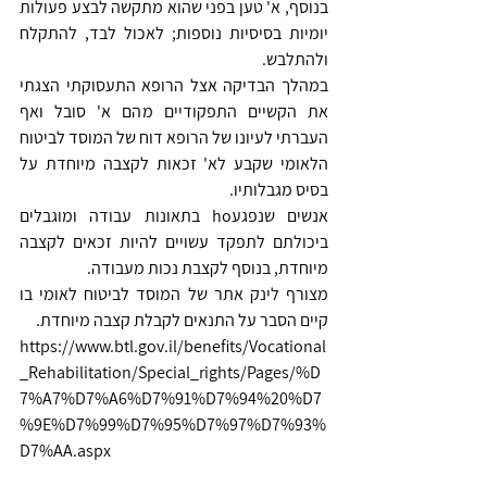
בנוסף, א' טען בפני שהוא מתקשה לבצע פעולות 
יומיות בסיסיות נוספות; לאכול לבד, להתקלח 
ולהתלבש. 
במהלך הבדיקה אצל הרופא התעסוקתי הצגתי 
את הקשיים התפקודיים מהם א' סובל ואף 
העברתי לעיונו של הרופא דוח של המוסד לביטוח 
הלאומי שקבע לא' זכאות לקצבה מיוחדת על 
בסיס מגבלותיו.
אנשים שנפגעho בתאונות עבודה ומוגבלים 
ביכולתם לתפקד עשויים להיות זכאים לקצבה 
מיוחדת, בנוסף לקצבת נכות מעבודה. 
מצורף לינק אתר של המוסד לביטוח לאומי בו 
קיים הסבר על התנאים לקבלת קצבה מיוחדת.
https://www.btl.gov.il/benefits/Vocational
_Rehabilitation/Special_rights/Pages/%D
7%A7%D7%A6%D7%91%D7%94%20%D7
%9E%D7%99%D7%95%D7%97%D7%93%
D7%AA.aspx