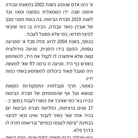
א' הינו אדם שנפגע בשנת 2002 בתאונת עבודה 
איומה שבה ידו השמאלית נמחצה ומאז ועד 
לשנת 2019 חברת הביטוח, בה בוטח מפני מצב 
של אובדן כושר עבודה, הכירה בו כמי שזכאי 
לפיצוי חודשי, כמי שלא מסוגל לעבוד.
בנוסף, בשנת 2004 לרוע מזלו סבל א' מפגיעה 
נוספת, הפעם בידו הימנית, פגיעה נוירולוגית 
קשה שלא איפשרה לו לקפל את היד, להשתמש 
בשורש כף היד. פגיעה זו גרמה לfl שא' למעשה 
היה מוגבל מאוד ביכולתו להשתמש בשתי כפות 
ידיו.
כאמור, חרף מגבלותיו התפקודיות הקשות 
מנשוא ועל אף שהמומחים של חברת הביטוח 
הכירו בא' כמי שאיבד את כושרו לעבוד במשך כ - 
17 שנים ברציפות, החליטה חברת הביטוח יום 
בהיר אחד שא' כשיר לעבוד ואינו זכאי לפיצוי 
בבחינת "צימח לעצמו כנפיים" ובריאותו חזרה לו 
בדרך פלא.
כיוון שהליך בבית משפט לוקח שנים, טרם הגשת 