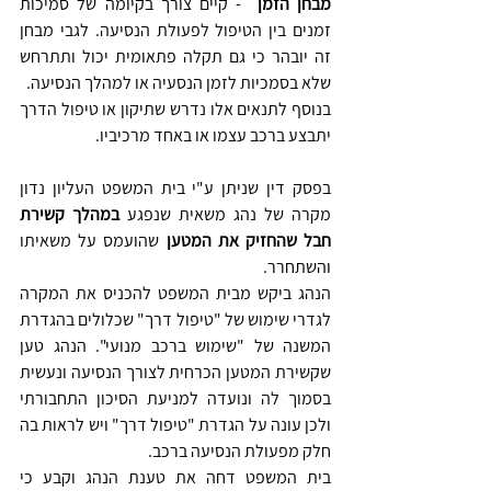
מבחן הזמן 
 - קיים צורך בקיומה של סמיכות 
זמנים בין הטיפול לפעולת הנסיעה. לגבי מבחן 
זה יובהר כי גם תקלה פתאומית יכול ותתרחש 
שלא בסמכיות לזמן הנסעיה או למהלך הנסיעה. 
בנוסף לתנאים אלו נדרש שתיקון או טיפול הדרך 
יתבצע ברכב עצמו או באחד מרכיביו.
בפסק דין שניתן ע"י בית המשפט העליון נדון 
מקרה של נהג משאית שנפגע 
במהלך קשירת 
חבל שהחזיק את המטען
 שהועמס על משאיתו 
והשתחרר.
הנהג ביקש מבית המשפט להכניס את המקרה 
לגדרי שימוש של "טיפול דרך" שכלולים בהגדרת 
המשנה של "שימוש ברכב מנועי". הנהג טען 
שקשירת המטען הכרחית לצורך הנסיעה ונעשית 
בסמוך לה ונועדה למניעת הסיכון התחבורתי 
ולכן עונה על הגדרת "טיפול דרך" ויש לראות בה 
חלק מפעולת הנסיעה ברכב.
בית המשפט דחה את טענת הנהג וקבע כי 