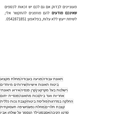
מעוניינים לבדוק אם גם לכם יש זכאות לכספים 
שאינכם מודעים
 להם מוזמנים להתקשר אלי, 
לשיחת ייעוץ ללא עלות, בפלאפון: 0542871851.
תאונת עבודה
פגיעה בעבודה
מחלת מקצוע
ביטוח תאונות אישיות
שירותים מיוחדים
רשלנות בעל מקרקעין
קרן פנסיה
אירוע תאונתי
אחריות וועד בית
נכות מתאונה
פנסיית יתום
החלקה במדרגות
פוליסת ביטוח
קצבת נכות כללית
קצבת תלויים
מחלת נפש
חשיפה תעסוקתית
סרטן הקיבה
אסבסט
ילד הנסמך על שולחן אביו