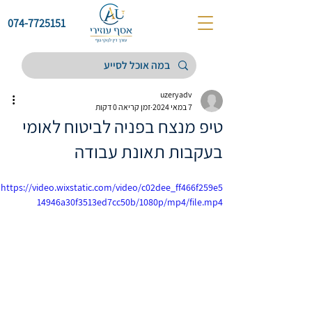
074-7725151
uzeryadv
7 במאי 2024
זמן קריאה 0 דקות
טיפ מנצח בפניה לביטוח לאומי
בעקבות תאונת עבודה
https://video.wixstatic.com/video/c02dee_ff466f259e5
14946a30f3513ed7cc50b/1080p/mp4/file.mp4