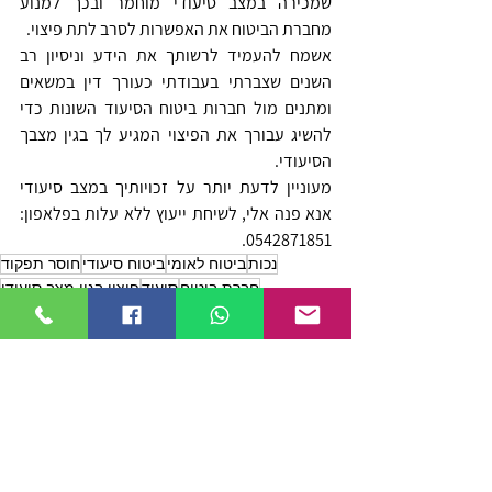
שמכירה במצב סיעודי מוחמר ובכך למנוע 
מחברת הביטוח את האפשרות לסרב לתת פיצוי. 
אשמח להעמיד לרשותך את הידע וניסיון רב 
השנים שצברתי בעבודתי כעורך דין במשאים 
ומתנים מול חברות ביטוח הסיעוד השונות כדי 
להשיג עבורך את הפיצוי המגיע לך בגין מצבך 
הסיעודי. 
מעוניין לדעת יותר על זכויותיך במצב סיעודי 
אנא פנה אלי, לשיחת ייעוץ ללא עלות בפלאפון: 
0542871851. 
נכות
ביטוח לאומי
ביטוח סיעודי
חוסר תפקוד
חברת ביטוח
סיעוד
פיצוי בגין מצב סיעודי
אי שליטה על הסוגרים
קצבת סיעוד מביטוח לאומי
דחייה מחברת הביטוח
חוסר יכולת ללכת באופן עצמאי
חוסר יכולת להתקלח לבד
חוסר יכולת לקום
ביטוח סיעודי