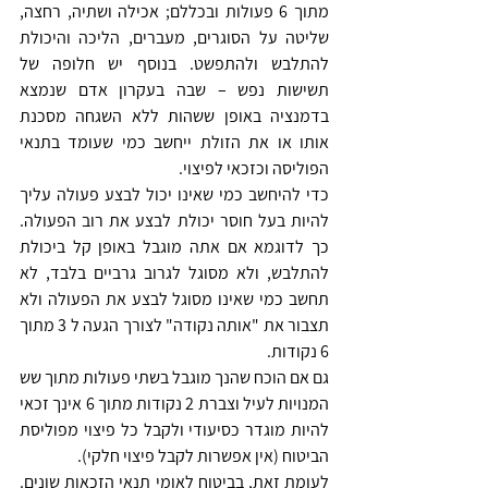
מתוך 6 פעולות ובכללם; אכילה ושתיה, רחצה, 
שליטה על הסוגרים, מעברים, הליכה והיכולת 
להתלבש ולהתפשט. בנוסף יש חלופה של 
תשישות נפש – שבה בעקרון אדם שנמצא 
בדמנציה באופן ששהות ללא השגחה מסכנת 
אותו או את הזולת ייחשב כמי שעומד בתנאי 
הפוליסה וכזכאי לפיצוי.  
כדי להיחשב כמי שאינו יכול לבצע פעולה עליך 
להיות בעל חוסר יכולת לבצע את רוב הפעולה. 
כך לדוגמא אם אתה מוגבל באופן קל ביכולת 
להתלבש, ולא מסוגל לגרוב גרביים בלבד, לא 
תחשב כמי שאינו מסוגל לבצע את הפעולה ולא 
תצבור את "אותה נקודה" לצורך הגעה ל 3 מתוך 
6 נקודות.  
גם אם הוכח שהנך מוגבל בשתי פעולות מתוך שש 
המנויות לעיל וצברת 2 נקודות מתוך 6 אינך זכאי 
להיות מוגדר כסיעודי ולקבל כל פיצוי מפוליסת 
הביטוח (אין אפשרות לקבל פיצוי חלקי). 
לעומת זאת, בביטוח לאומי תנאי הזכאות שונים. 