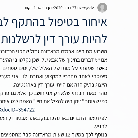
uzeryadv
27 בנוב׳ 2020
זמן קריאה 1 דקות
ביטוח סיעודי
תאונות דרכים
נזקי גוף
סיפורי ה
איחור בטיפול בהתקף לב 
להיות עורך דין לרשלנות
השבוע מת דייגו ארמדו מראדונה גדול שחקני הכדורגל 
אם יש דברים בחינוך של אבא שלי שכן נקלטו בי ההערצ
הייצוג בתיק הזה אם הייתי עורך דין בארגנטינה.
כמי שאומר "ניתן היה להציל את חייו" האמבולנס איחר 
94&docID=354722
לפי תיאור הדברים באותה כתבה, באופן אבסורדי, האמ
להגיע.