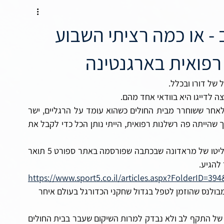
צלחה
- או כמה רציתי השבוע
 רפואית בארגנטינה
של דורו ובכלל.
ה לדייגו היא בוודאי אחד מהם. 
כאשר שמעתי על מותו של האליל שלי, ימים ספורים לאחר ששוחרר מבית החולים כשהוא עומד על הרגליים, ישר 
סימסתי לאחד מחבריי למקצוע ואמרתי לו - אני מעריך שהייתה פה רשלנות רפואית, הייתי נותן הכל כדי לקבל את 
מהר מאוד הבנתי שלא רק אני חושב כך אלא גם פרקליטו של מראדונה שבכתבה שפורסמה באתר ספורט 5 תואר 
להגיע.
https://www.sport5.co.il/articles.aspx?FolderID=3
בולנס שהוזמן לטפל בגדול שחקני הכדורגל בעולם איחר 
בנוסף לכך במשך 12 שעות מראדונה סבל מתסמינים של התקף לב ולא נבדק למרות השיקום שעבר בבית החולים 