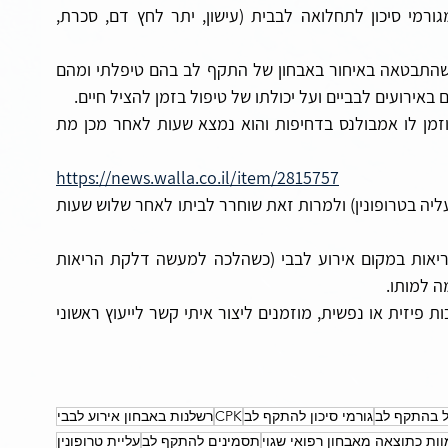
תקופה קצרה קודם לכך ולמרות שלהערכתי סבל מגורמי סיכון לתחלואה לבבית (עישון, יתר לחץ דם, סכרת, 
המקרה הזכיר לי מספר מקרים של רשלנות רפואית שהתבטאה באיחור באבחון של התקף לב בהם טיפלתי ומהם 
ירועים לבביים ועל יכולתו של טיפול בזמן להציל חיים.
י' שפנה לחברת נטלי עם כאבים חזקים בחזה ולא הוזמן לו אמבולנס בדחיפות והוא נמצא שעות לאחר מכן מת 
https://news.walla.co.il/item/2815757
מ' שהתקבל לבית החולים עם סימנים של התקף לב (עליה בטרופונין) ולמרות זאת שוחרר לביתו לאחר שלוש שעות 
א' שהגיע לטר"מ ואובחן באופן שגוי כסובל מדלקת ריאות במקום אירוע לבבי (כשהלכה למעשה דלקת הריאות 
 למותו. 
סבורים שכתוצאה מרשלנות רפואית אתם סובלים מנכות פיזית או נפשית, מוזמנים ליצור איתי קשר לייעוץ ראשוני 
ל בהתקף לב
גורמי סיכון להתקף לב
CPK
רשלנות באבחון אירוע לבבי
וות כתוצאה מאבחון רפואי שגוי
תסמינים להתקף לב
עליית טרופונין