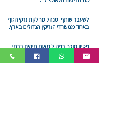
מול הביטוח הלאומי וכו'.
לשעבר שותף ומנהל מחלקת נזקי הגוף
באחד ממשרדי הנזיקין הגדולים בארץ.
ניסיון מוכח בניהול מאות תיקים בבתי
המשפט מול חברות הביטוח השונות עם
98% הצלחה.
השגת פיצוי כספי בסכום מצטבר של עשרות
מיליונים ללקוחותיי.
היכרות ויכולת היוועצות עם רופאים ומומחים
בתחום הבטיחות שמסייעים למקסם את הפיצוי.